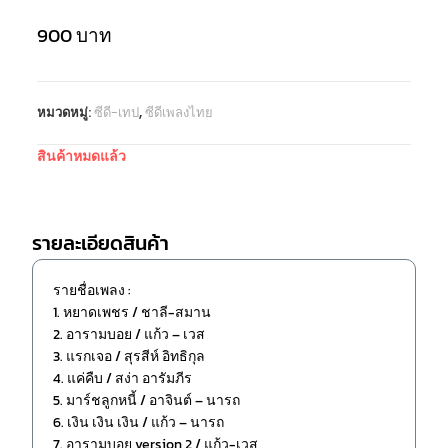
900
บาท
หมวดหมู่:
ซีดี-เทป
,
ซีดีเพลงไทย
สินค้าหมดแล้ว
รายละเอียดสินค้า
รายชื่อเพลง :
1. หยาดเพชร / ชาลี-สมาน
2. อารามบอย / แก้ว – เวส
3. แรกเจอ / สุรสีห์ อิทธิกุล
4. แค่คืบ / สง่า อารัมภีร
5. มาร์ชลูกหนี้ / อาจินต์ – นารถ
6. เงิน เงิน เงิน / แก้ว – นารถ
7. อารามบอย version 2 / แก้ว-เวส