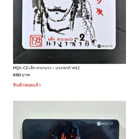
MQA-CD เล็ก คาราบาว – นางาซากิ Vol.2
690
บาท
สินค้าหมดแล้ว