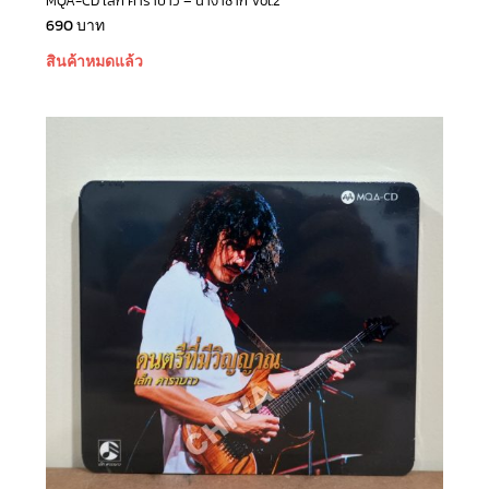
MQA-CD เล็ก คาราบาว – นางาซากิ Vol.2
690
บาท
สินค้าหมดแล้ว