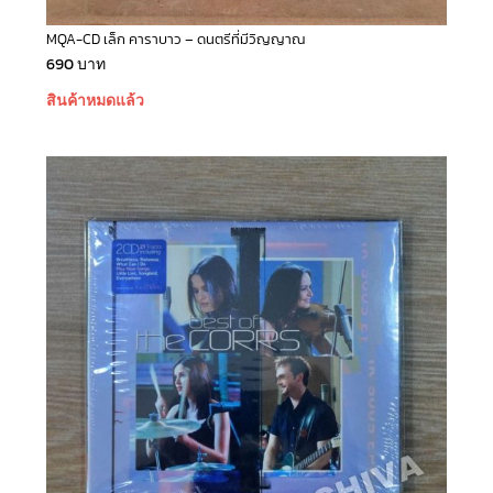
MQA-CD เล็ก คาราบาว – ดนตรีที่มีวิญญาณ
690
บาท
สินค้าหมดแล้ว