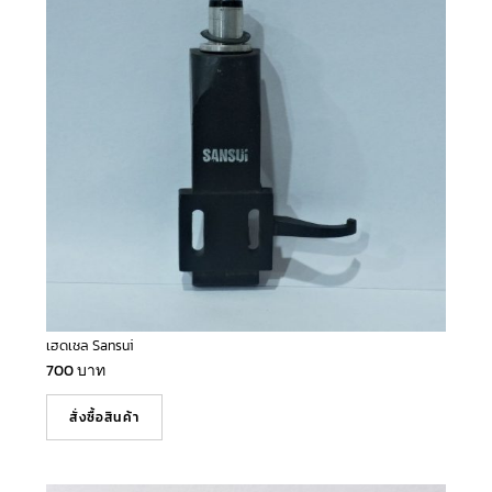
เฮดเชล Sansui
700
บาท
สั่งซื้อสินค้า