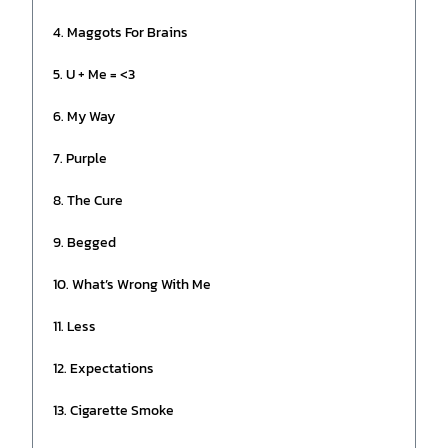
4. Maggots For Brains
5. U + Me = <3
6. My Way
7. Purple
8. The Cure
9. Begged
10. What’s Wrong With Me
11. Less
12. Expectations
13. Cigarette Smoke