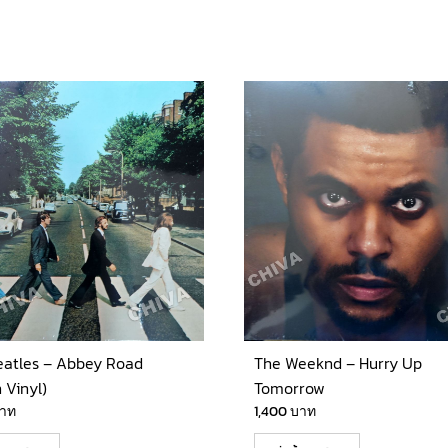
eatles – Abbey Road
The Weeknd – Hurry Up
 Vinyl)
Tomorrow
าท
1,400
บาท