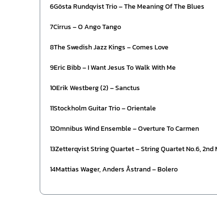
6Gösta Rundqvist Trio – The Meaning Of The Blues
7Cirrus – O Ango Tango
8The Swedish Jazz Kings – Comes Love
9Eric Bibb – I Want Jesus To Walk With Me
10Erik Westberg (2) – Sanctus
11Stockholm Guitar Trio – Orientale
12Omnibus Wind Ensemble – Overture To Carmen
13Zetterqvist String Quartet – String Quartet No.6, 2n
14Mattias Wager, Anders Åstrand – Bolero