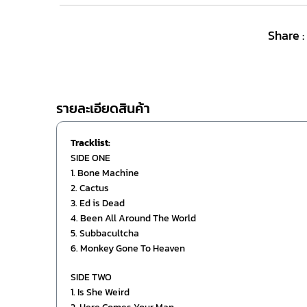
Share :
รายละเอียดสินค้า
Tracklist:
SIDE ONE
1. Bone Machine
2. Cactus
3. Ed is Dead
4. Been All Around The World
5. Subbacultcha
6. Monkey Gone To Heaven
SIDE TWO
1. Is She Weird