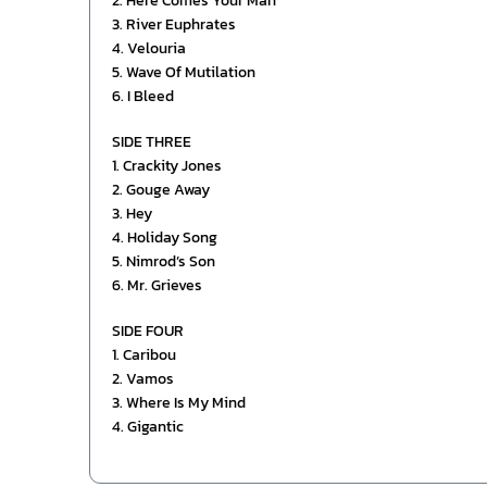
2. Here Comes Your Man
3. River Euphrates
4. Velouria
5. Wave Of Mutilation
6. I Bleed
SIDE THREE
1. Crackity Jones
2. Gouge Away
3. Hey
4. Holiday Song
5. Nimrod’s Son
6. Mr. Grieves
SIDE FOUR
1. Caribou
2. Vamos
3. Where Is My Mind
4. Gigantic