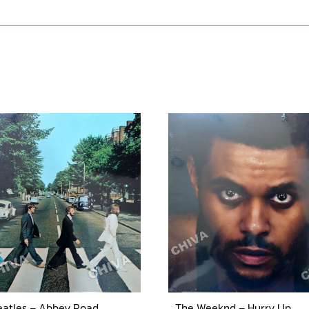
eatles – Abbey Road
The Weeknd – Hurry Up