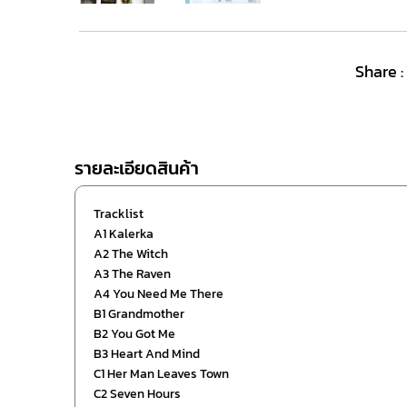
Share :
รายละเอียดสินค้า
Tracklist
A1 Kalerka
A2 The Witch
A3 The Raven
A4 You Need Me There
B1 Grandmother
B2 You Got Me
B3 Heart And Mind
C1 Her Man Leaves Town
C2 Seven Hours