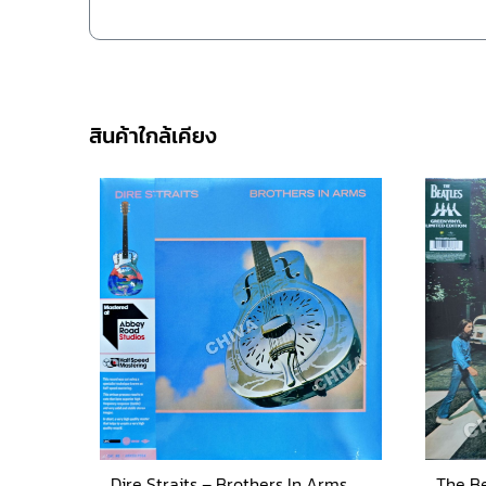
สินค้าใกล้เคียง
Dire Straits – Brothers In Arms
The B