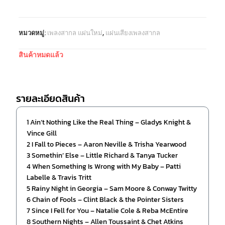
หมวดหมู่:
เพลงสากล แผ่นใหม่
,
แผ่นเสียงเพลงสากล
สินค้าหมดแล้ว
รายละเอียดสินค้า
1 Ain’t Nothing Like the Real Thing – Gladys Knight &
Vince Gill
2 I Fall to Pieces – Aaron Neville & Trisha Yearwood
3 Somethin’ Else – Little Richard & Tanya Tucker
4 When Something Is Wrong with My Baby – Patti
Labelle & Travis Tritt
5 Rainy Night in Georgia – Sam Moore & Conway Twitty
6 Chain of Fools – Clint Black & the Pointer Sisters
7 Since I Fell for You – Natalie Cole & Reba McEntire
8 Southern Nights – Allen Toussaint & Chet Atkins