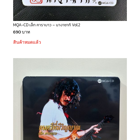
MQA-CD เล็ก คาราบาว – นางาซากิ Vol.2
690
บาท
สินค้าหมดแล้ว