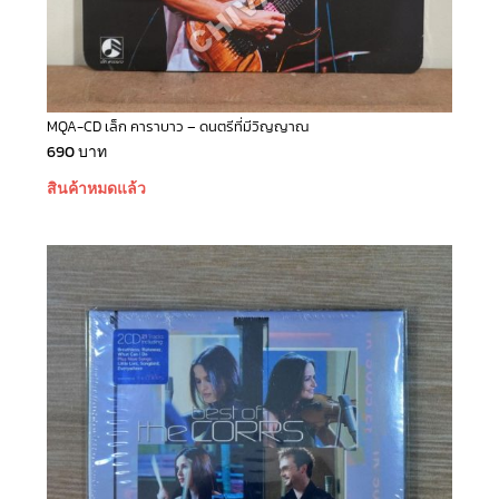
MQA-CD เล็ก คาราบาว – ดนตรีที่มีวิญญาณ
690
บาท
สินค้าหมดแล้ว