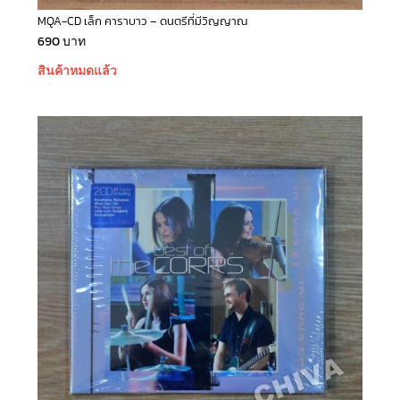
MQA-CD เล็ก คาราบาว – ดนตรีที่มีวิญญาณ
690
บาท
สินค้าหมดแล้ว