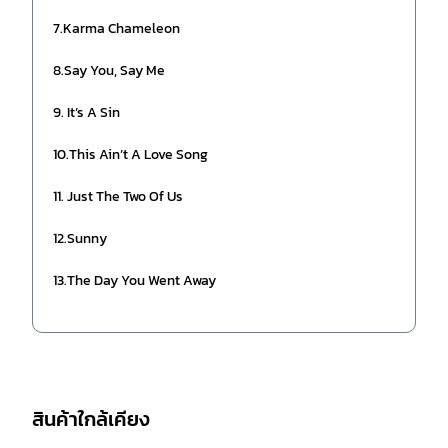
7.Karma Chameleon
8.Say You, Say Me
9. It’s A Sin
10.This Ain’t A Love Song
11. Just The Two Of Us
12.Sunny
13.The Day You Went Away
สินค้าใกล้เคียง