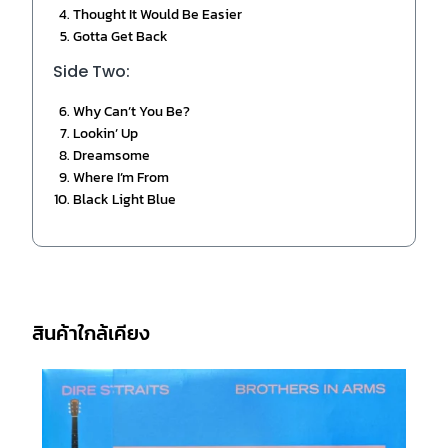
Thought It Would Be Easier
Gotta Get Back
Side Two:
Why Can’t You Be?
Lookin’ Up
Dreamsome
Where I’m From
Black Light Blue
สินค้าใกล้เคียง