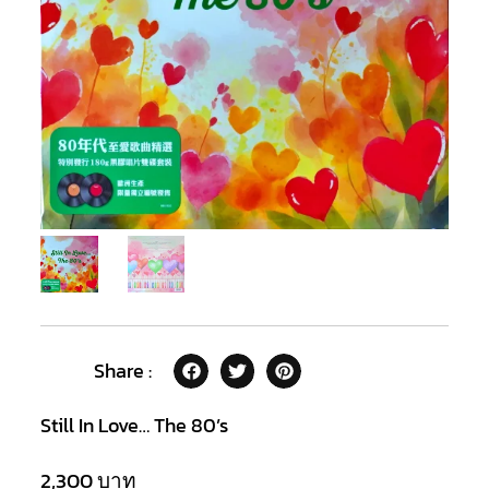
Share :
Still In Love… The 80’s
2,300
บาท