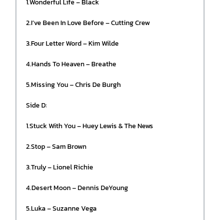
1.Wonderful Life – Black
2.I’ve Been In Love Before – Cutting Crew
3.Four Letter Word – Kim Wilde
4.Hands To Heaven – Breathe
5.Missing You – Chris De Burgh
Side D:
1.Stuck With You – Huey Lewis & The News
2.Stop – Sam Brown
3.Truly – Lionel Richie
4.Desert Moon – Dennis DeYoung
5.Luka – Suzanne Vega