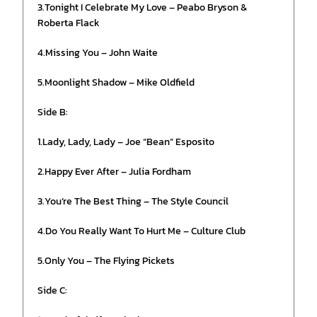
3.Tonight I Celebrate My Love – Peabo Bryson &
Roberta Flack
4.Missing You – John Waite
5.Moonlight Shadow – Mike Oldfield
Side B:
1.Lady, Lady, Lady – Joe “Bean” Esposito
2.Happy Ever After – Julia Fordham
3.You’re The Best Thing – The Style Council
4.Do You Really Want To Hurt Me – Culture Club
5.Only You – The Flying Pickets
Side C: