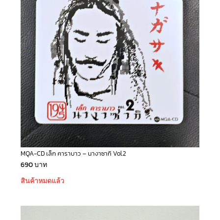
MQA-CD เล็ก คาราบาว – นางาซากิ Vol.2
690
บาท
สินค้าหมดแล้ว