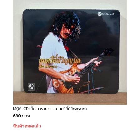
MQA-CD เล็ก คาราบาว – ดนตรีที่มีวิญญาณ
690
บาท
สินค้าหมดแล้ว