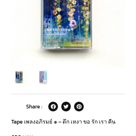
Share :
Tape เพลงอภิรมย์ ๑ – ดึก เหงา ขอ รัก เรา คืน