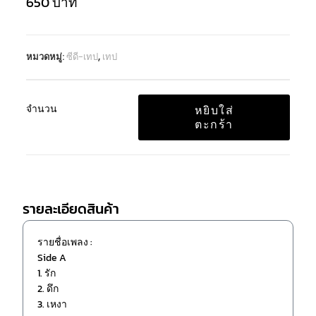
650
บาท
หมวดหมู่:
ซีดี-เทป
,
เทป
จำนวน
หยิบใส่
ตะกร้า
รายละเอียดสินค้า
รายชื่อเพลง :
Side A
1. รัก
2. ดึก
3. เหงา