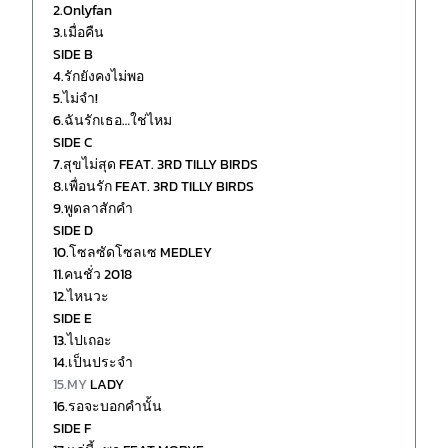
2.Onlyfan
3.เมื่อคืน
SIDE B
4.รักยังคงไม่พอ
5.ไม่จำ!
6.ฉันรักเธอ…ใช่ไหม
SIDE C
7.สุขไม่สุด FEAT. 3RD TILLY BIRDS
8.เพื่อนรัก FEAT. 3RD TILLY BIRDS
9.พูดลาสักคำ
SIDE D
10.โซลซัดโซลเซ MEDLEY
11.คนชั่ว 2018
12.ไหนวะ
SIDE E
13.ไปเถอะ
14.เป็นประจำ
15.MY
LADY
16.รอจะบอกคำนั้น
SIDE F