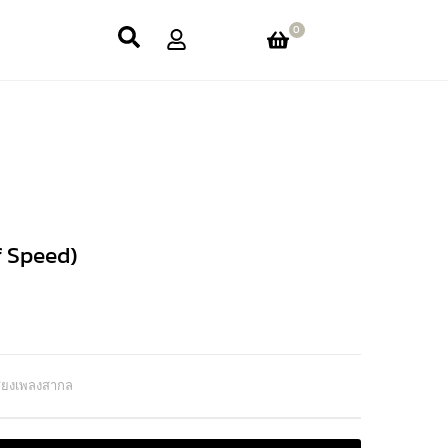
0
f Speed)
สียงเพลงสากล