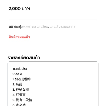
2,000
บาท
หมวดหมู่:
เพลงสากล แผ่นใหม่
,
แผ่นเสียงเพลงสากล
สินค้าหมดแล้ว
รายละเอียดสินค้า
Track List
Side A
1. 醉在你懷中
2. 晚霞
3. 神秘女郎
4. 好春宵
5. 我有一段情
6. 夜來香