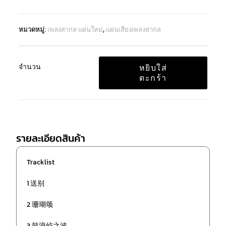
หมวดหมู่:
เพลงสากล แผ่นใหม่
,
แผ่นเสียงเพลงสากล
จำนวน
หยิบใส่
ตะกร้า
รายละเอียดสินค้า
Tracklist
1 送别
2 珊瑚颂
3 鼓浪屿之波