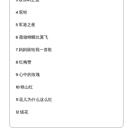
4 驼铃
5 军港之夜
6 愿做蝴蝶比翼飞
7 妈妈留给我一首歌
8 红梅赞
9 心中的玫瑰
10 映山红
11 花儿为什么这么红
12 绒花