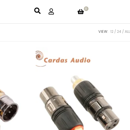
0
VIEW:
12
24
ALL